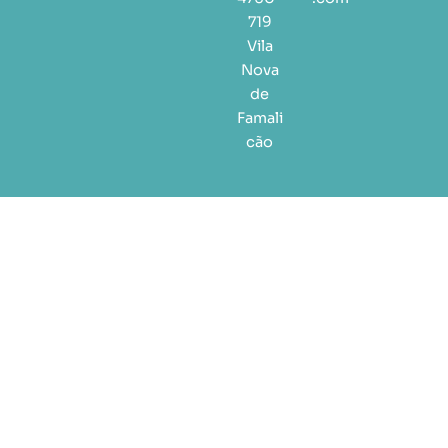
719
Vila
Nova
de
Famali
cão