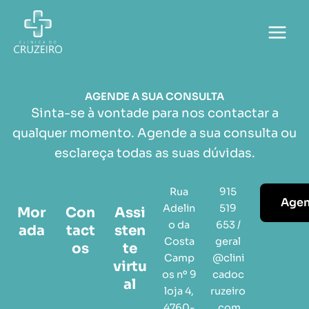
Skip
to
content
AGENDE A SUA CONSULTA
Sinta-se à vontade para nos contactar a
qualquer momento. Agende a sua consulta ou
esclareça todas as suas dúvidas.
Rua
915
Agen
Adelin
519
Mor
Con
Assi
o da
653 /
ada
tact
sten
Costa
geral
os
te
Camp
@clini
virtu
os nº 9
cadoc
al
loja 4,
ruzeiro
4760-
.com