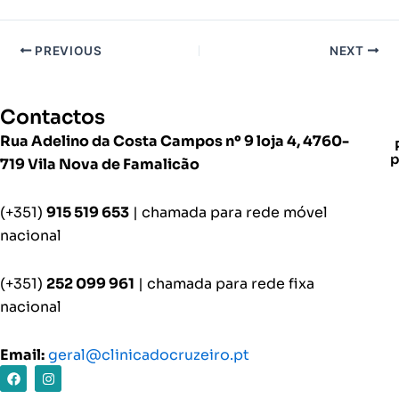
PREVIOUS
NEXT
Contactos
Rua Adelino da Costa Campos nº 9 loja 4, 4760-
p
719 Vila Nova de Famalicão
(+351)
915 519 653
| chamada para rede móvel
nacional
(+351)
252 099 961
| chamada para rede fixa
nacional
Email:
geral@clinicadocruzeiro.pt
F
I
a
n
c
s