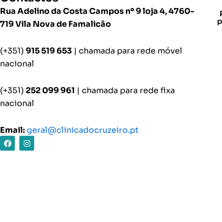
Rua Adelino da Costa Campos nº 9 loja 4, 4760-
p
719 Vila Nova de Famalicão
(+351)
915 519 653
| chamada para rede móvel
nacional
(+351)
252 099 961
| chamada para rede fixa
nacional
Email:
geral@clinicadocruzeiro.pt
F
I
a
n
c
s
e
t
b
a
o
g
o
r
k
a
m