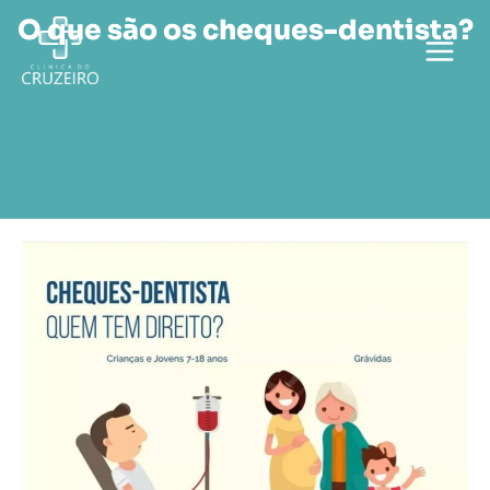
Skip
O que são os cheques-dentista?
to
content