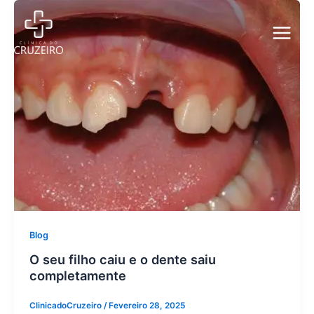
Skip
to
content
Blog
O seu filho caiu e o dente saiu
completamente
ClinicadoCruzeiro
/
Fevereiro 28, 2025